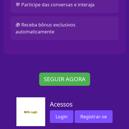
💬 Participe das conversas e interaja
🎁 Receba bônus exclusivos
automaticamente
SEGUIR AGORA
Acessos
Login
Registrar-se