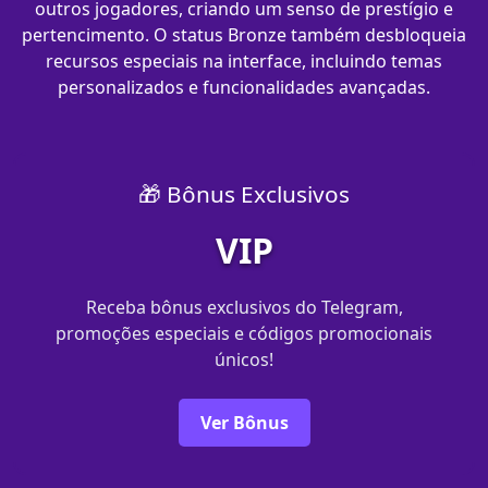
outros jogadores, criando um senso de prestígio e
pertencimento. O status Bronze também desbloqueia
recursos especiais na interface, incluindo temas
personalizados e funcionalidades avançadas.
🎁 Bônus Exclusivos
VIP
Receba bônus exclusivos do Telegram,
promoções especiais e códigos promocionais
únicos!
Ver Bônus