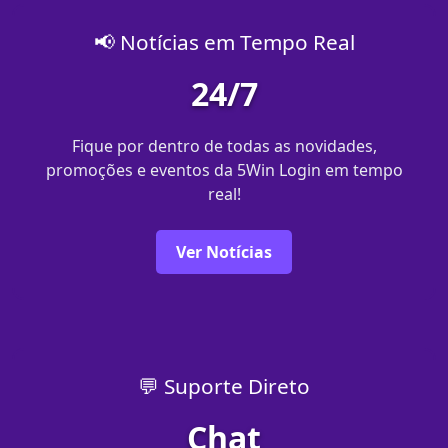
📢 Notícias em Tempo Real
24/7
Fique por dentro de todas as novidades,
promoções e eventos da 5Win Login em tempo
real!
Ver Notícias
💬 Suporte Direto
Chat