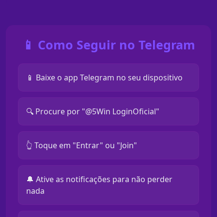
📱 Como Seguir no Telegram
📱 Baixe o app Telegram no seu dispositivo
🔍 Procure por "@5Win LoginOficial"
👆 Toque em "Entrar" ou "Join"
🔔 Ative as notificações para não perder
nada