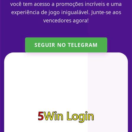
você tem acesso a promoções incríveis e uma
experiência de jogo inigualável. Junte-se aos
vencedores agora!
SEGUIR NO TELEGRAM