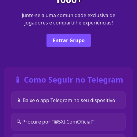
Junte-se a uma comunidade exclusiva de
jogadores e compartilhe experiências!
Entrar Grupo
📱 Como Seguir no Telegram
📱 Baixe o app Telegram no seu dispositivo
🔍 Procure por "@5Xt.ComOficial"