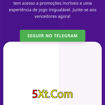
tem acesso a promoções incríveis e uma
experiência de jogo inigualável. Junte-se aos
vencedores agora!
SEGUIR NO TELEGRAM