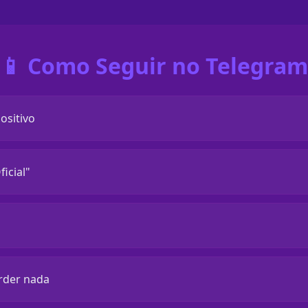
📱 Como Seguir no Telegram
ositivo
icial"
erder nada