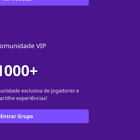
Comunidade VIP
1000+
unidade exclusiva de jogadores e
rtilhe experiências!
Entrar Grupo