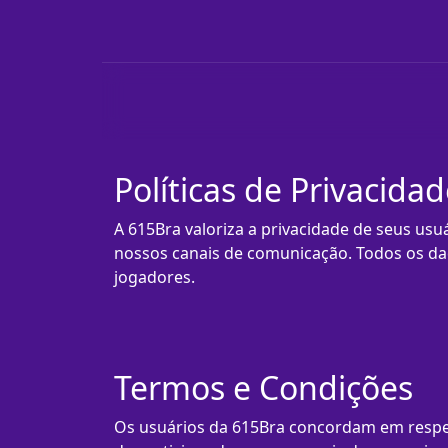
Políticas de Privacida
A 615Bra valoriza a privacidade de seus us
nossos canais de comunicação. Todos os dad
jogadores.
Termos e Condições
Os usuários da 615Bra concordam em respeit