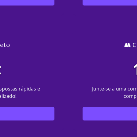
reto
👥 
t
espostas rápidas e
Junte-se a uma com
lizado!
compa
e