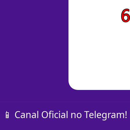
📱 Canal Oficial no Telegram!