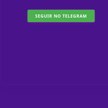
SEGUIR NO TELEGRAM