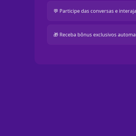
💬 Participe das conversas e interaj
🎁 Receba bônus exclusivos autom