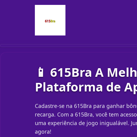
📱 615Bra A Mel
Plataforma de A
Cadastre-se na 615Bra para ganhar bôn
recarga. Com a 615Bra, você tem acesso
uma experiência de jogo inigualável. J
agora!