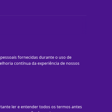
 pessoais fornecidas durante o uso de
elhoria contínua da experiência de nossos
tante ler e entender todos os termos antes