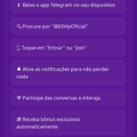
📱 Baixe o app Telegram no seu dispositivo
🔍 Procure por "@63VipOficial"
👆 Toque em "Entrar" ou "Join"
🔔 Ative as notificações para não perder
nada
💬 Participe das conversas e interaja
🎁 Receba bônus exclusivos
automaticamente