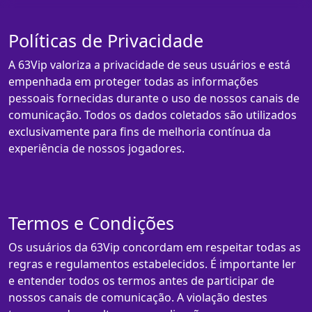
Políticas de Privacidade
A 63Vip valoriza a privacidade de seus usuários e está
empenhada em proteger todas as informações
pessoais fornecidas durante o uso de nossos canais de
comunicação. Todos os dados coletados são utilizados
exclusivamente para fins de melhoria contínua da
experiência de nossos jogadores.
Termos e Condições
Os usuários da 63Vip concordam em respeitar todas as
regras e regulamentos estabelecidos. É importante ler
e entender todos os termos antes de participar de
nossos canais de comunicação. A violação destes