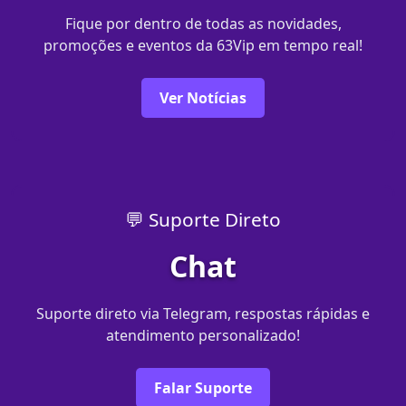
Fique por dentro de todas as novidades,
promoções e eventos da 63Vip em tempo real!
Ver Notícias
💬 Suporte Direto
Chat
Suporte direto via Telegram, respostas rápidas e
atendimento personalizado!
Falar Suporte