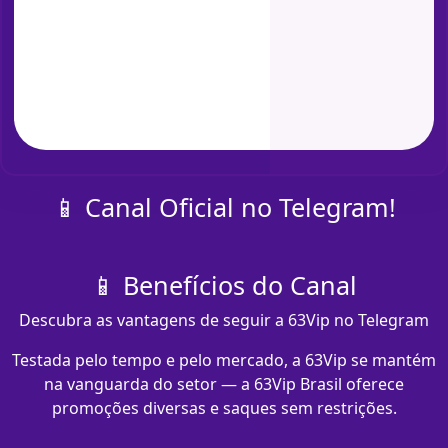
📱 Canal Oficial no Telegram!
📱 Benefícios do Canal
Descubra as vantagens de seguir a 63Vip no Telegram
Testada pelo tempo e pelo mercado, a 63Vip se mantém
na vanguarda do setor — a 63Vip Brasil oferece
promoções diversas e saques sem restrições.