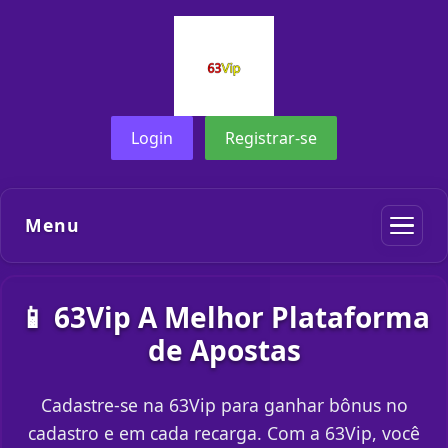
Login
Registrar-se
Menu
📱 63Vip A Melhor Plataforma
de Apostas
Cadastre-se na 63Vip para ganhar bônus no
cadastro e em cada recarga. Com a 63Vip, você