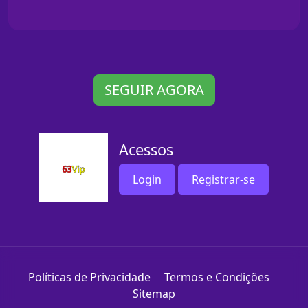
SEGUIR AGORA
Acessos
Login
Registrar-se
Políticas de Privacidade
Termos e Condições
Sitemap