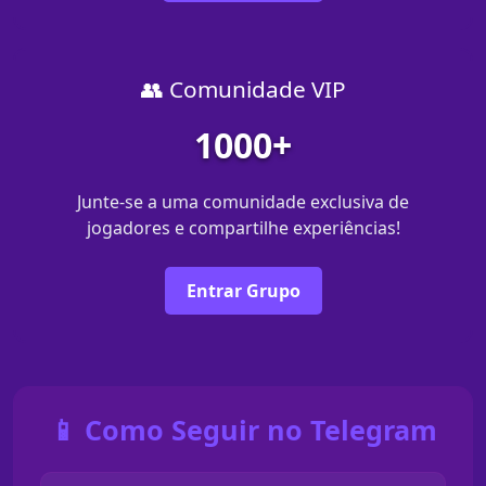
👥 Comunidade VIP
1000+
Junte-se a uma comunidade exclusiva de
jogadores e compartilhe experiências!
Entrar Grupo
📱 Como Seguir no Telegram