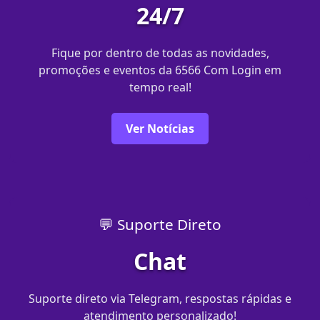
24/7
Fique por dentro de todas as novidades,
promoções e eventos da 6566 Com Login em
tempo real!
Ver Notícias
💬 Suporte Direto
Chat
Suporte direto via Telegram, respostas rápidas e
atendimento personalizado!