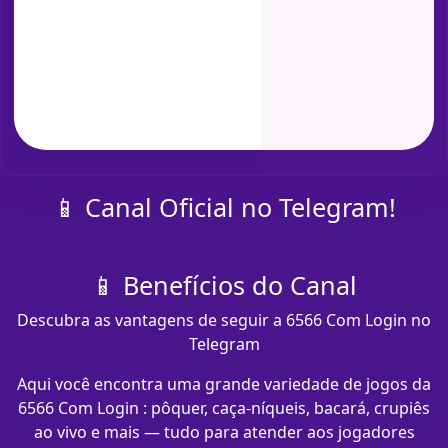
📱 Canal Oficial no Telegram!
📱 Benefícios do Canal
Descubra as vantagens de seguir a 6566 Com Login no
Telegram
Aqui você encontra uma grande variedade de jogos da
6566 Com Login : pôquer, caça-níqueis, bacará, crupiês
ao vivo e mais — tudo para atender aos jogadores