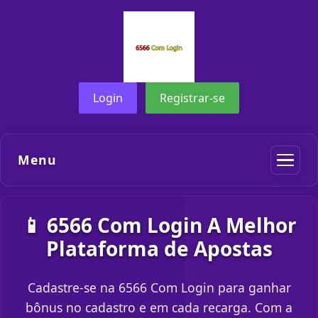
Login
Registrar-se
Menu
📱 6566 Com Login A Melhor
Plataforma de Apostas
Cadastre-se na 6566 Com Login para ganhar
bônus no cadastro e em cada recarga. Com a