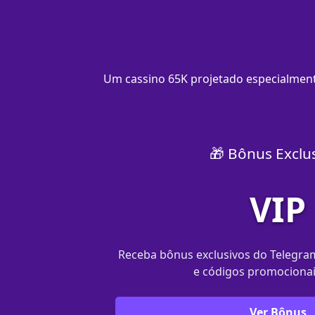
Um cassino 65K projetado especialmente 
🎁 Bônus Exclu
VIP
Receba bônus exclusivos do Telegra
e códigos promocionai
Ver Bônus