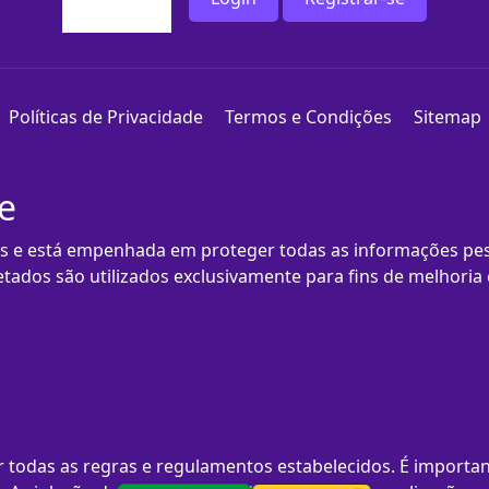
Políticas de Privacidade
Termos e Condições
Sitemap
de
ios e está empenhada em proteger todas as informações pe
tados são utilizados exclusivamente para fins de melhoria
todas as regras e regulamentos estabelecidos. É importan