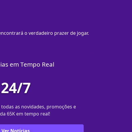
encontrará o verdadeiro prazer de jogar.
cias em Tempo Real
24/7
e todas as novidades, promoções e
 da 65K em tempo real!
Ver Notícias