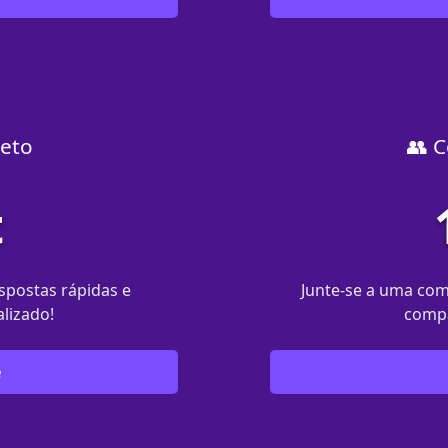
reto
👥 
t
espostas rápidas e
Junte-se a uma com
lizado!
compa
e