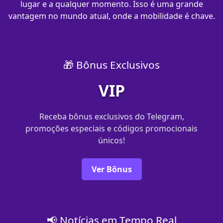
lugar e a qualquer momento. Isso é uma grande
vantagem no mundo atual, onde a mobilidade é chave.
🎁 Bônus Exclusivos
VIP
Receba bônus exclusivos do Telegram,
promoções especiais e códigos promocionais
únicos!
Ver Bônus
📢 Notícias em Tempo Real