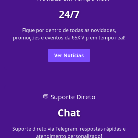
24/7
Fique por dentro de todas as novidades,
promoções e eventos da 65X Vip em tempo real!
Ver Notícias
💬 Suporte Direto
Chat
Suporte direto via Telegram, respostas rápidas e
atendimento personalizado!