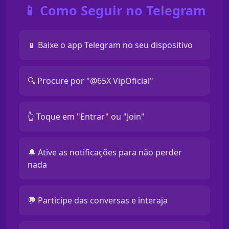
📱 Como Seguir no Telegram
📱 Baixe o app Telegram no seu dispositivo
🔍 Procure por "@65X VipOficial"
👆 Toque em "Entrar" ou "Join"
🔔 Ative as notificações para não perder
nada
💬 Participe das conversas e interaja