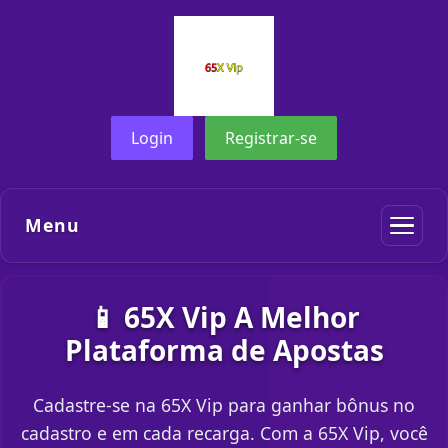
Login
Registrar-se
Menu
📱 65X Vip A Melhor
Plataforma de Apostas
Cadastre-se na 65X Vip para ganhar bônus no
cadastro e em cada recarga. Com a 65X Vip, você