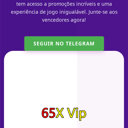
tem acesso a promoções incríveis e uma
experiência de jogo inigualável. Junte-se aos
vencedores agora!
SEGUIR NO TELEGRAM