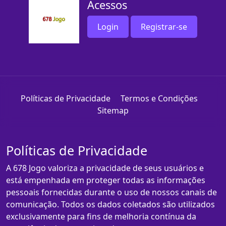
Acessos
Login
Registrar-se
Políticas de Privacidade
Termos e Condições
Sitemap
Políticas de Privacidade
A 678 Jogo valoriza a privacidade de seus usuários e
está empenhada em proteger todas as informações
pessoais fornecidas durante o uso de nossos canais de
comunicação. Todos os dados coletados são utilizados
exclusivamente para fins de melhoria contínua da