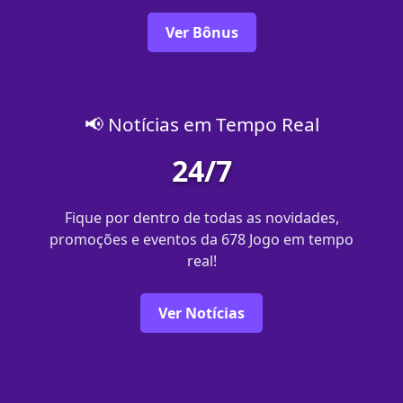
Ver Bônus
📢 Notícias em Tempo Real
24/7
Fique por dentro de todas as novidades,
promoções e eventos da 678 Jogo em tempo
real!
Ver Notícias