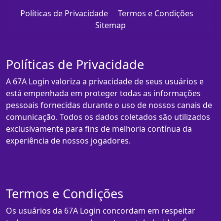
Políticas de Privacidade
Termos e Condições
Sitemap
Políticas de Privacidade
A 67A Login valoriza a privacidade de seus usuários e
está empenhada em proteger todas as informações
pessoais fornecidas durante o uso de nossos canais de
comunicação. Todos os dados coletados são utilizados
exclusivamente para fins de melhoria contínua da
experiência de nossos jogadores.
Termos e Condições
Os usuários da 67A Login concordam em respeitar