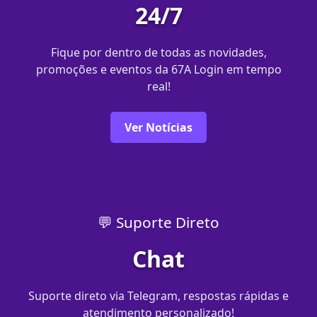
24/7
Fique por dentro de todas as novidades,
promoções e eventos da 67A Login em tempo
real!
Ver Notícias
💬 Suporte Direto
Chat
Suporte direto via Telegram, respostas rápidas e
atendimento personalizado!