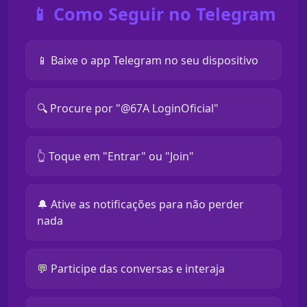
📱 Como Seguir no Telegram
📱 Baixe o app Telegram no seu dispositivo
🔍 Procure por "@67A LoginOficial"
👆 Toque em "Entrar" ou "Join"
🔔 Ative as notificações para não perder
nada
💬 Participe das conversas e interaja