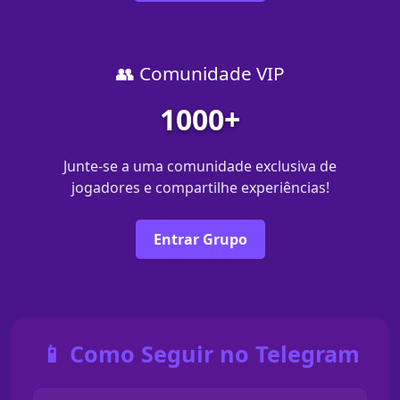
👥 Comunidade VIP
1000+
Junte-se a uma comunidade exclusiva de
jogadores e compartilhe experiências!
Entrar Grupo
📱 Como Seguir no Telegram