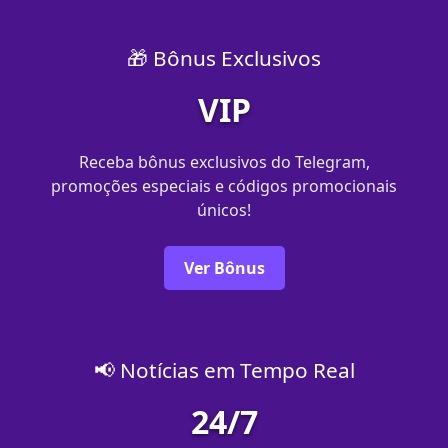
🎁 Bônus Exclusivos
VIP
Receba bônus exclusivos do Telegram,
promoções especiais e códigos promocionais
únicos!
Ver Bônus
📢 Notícias em Tempo Real
24/7