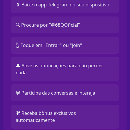
📱 Baixe o app Telegram no seu dispositivo
🔍 Procure por "@68QOficial"
👆 Toque em "Entrar" ou "Join"
🔔 Ative as notificações para não perder
nada
💬 Participe das conversas e interaja
🎁 Receba bônus exclusivos
automaticamente