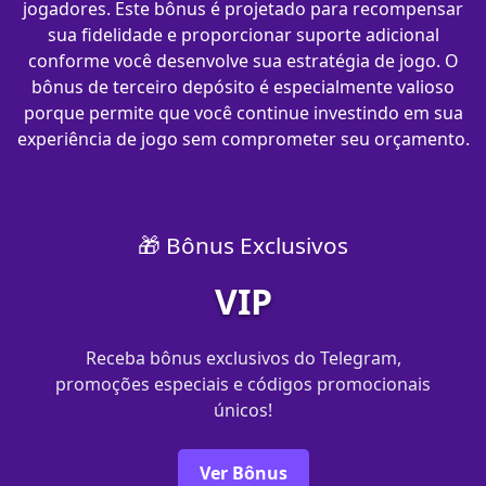
jogadores. Este bônus é projetado para recompensar
sua fidelidade e proporcionar suporte adicional
conforme você desenvolve sua estratégia de jogo. O
bônus de terceiro depósito é especialmente valioso
porque permite que você continue investindo em sua
experiência de jogo sem comprometer seu orçamento.
🎁 Bônus Exclusivos
VIP
Receba bônus exclusivos do Telegram,
promoções especiais e códigos promocionais
únicos!
Ver Bônus