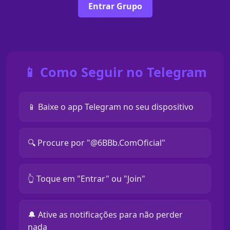
Entrar Grupo
📱 Como Seguir no Telegram
📱 Baixe o app Telegram no seu dispositivo
🔍 Procure por "@6BBb.ComOficial"
👆 Toque em "Entrar" ou "Join"
🔔 Ative as notificações para não perder
nada