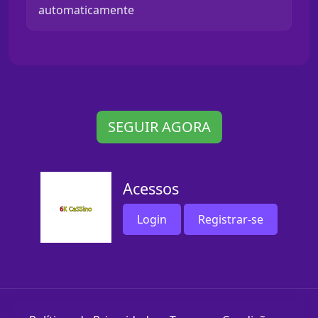
automaticamente
SEGUIR AGORA
Acessos
Login
Registrar-se