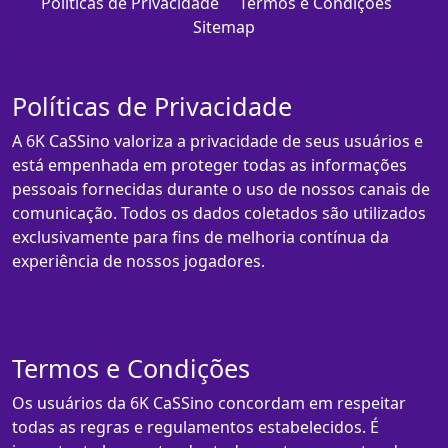
Políticas de Privacidade
Termos e Condições
Sitemap
Políticas de Privacidade
A 6K CaSSino valoriza a privacidade de seus usuários e
está empenhada em proteger todas as informações
pessoais fornecidas durante o uso de nossos canais de
comunicação. Todos os dados coletados são utilizados
exclusivamente para fins de melhoria contínua da
experiência de nossos jogadores.
Termos e Condições
Os usuários da 6K CaSSino concordam em respeitar
todas as regras e regulamentos estabelecidos. É