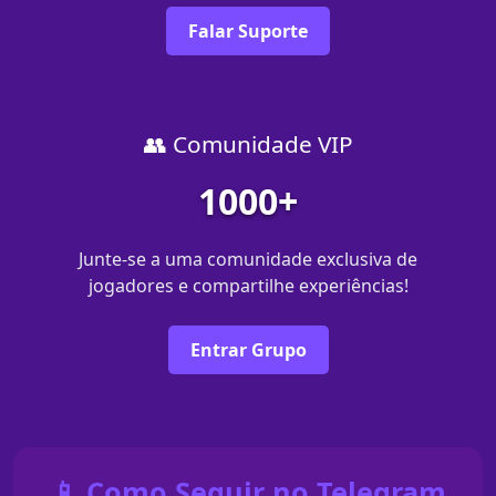
Falar Suporte
👥 Comunidade VIP
1000+
Junte-se a uma comunidade exclusiva de
jogadores e compartilhe experiências!
Entrar Grupo
📱 Como Seguir no Telegram