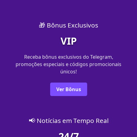
🎁 Bônus Exclusivos
VIP
Receba bônus exclusivos do Telegram,
promoções especiais e códigos promocionais
únicos!
Ver Bônus
📢 Notícias em Tempo Real
24/7