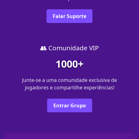
Falar Suporte
👥 Comunidade VIP
1000+
Junte-se a uma comunidade exclusiva de
jogadores e compartilhe experiências!
Entrar Grupo