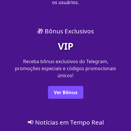
os usuários.
🎁 Bônus Exclusivos
VIP
Receba bônus exclusivos do Telegram,
promoções especiais e códigos promocionais
únicos!
Ver Bônus
📢 Notícias em Tempo Real