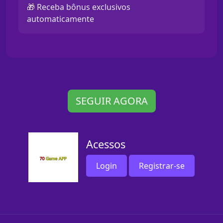
🎁 Receba bônus exclusivos
automaticamente
SEGUIR AGORA
Acessos
Login
Registrar-se