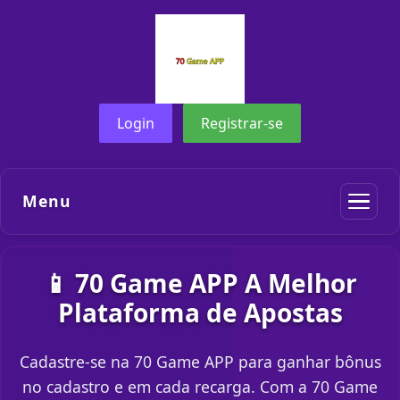
Login
Registrar-se
Menu
📱 70 Game APP A Melhor
Plataforma de Apostas
Cadastre-se na 70 Game APP para ganhar bônus
no cadastro e em cada recarga. Com a 70 Game