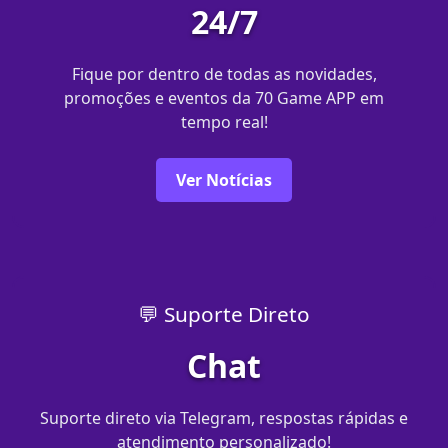
24/7
Fique por dentro de todas as novidades,
promoções e eventos da 70 Game APP em
tempo real!
Ver Notícias
💬 Suporte Direto
Chat
Suporte direto via Telegram, respostas rápidas e
atendimento personalizado!