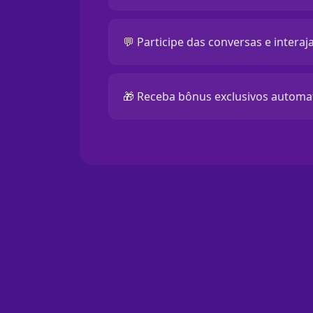
💬 Participe das conversas e interaj
🎁 Receba bônus exclusivos autom