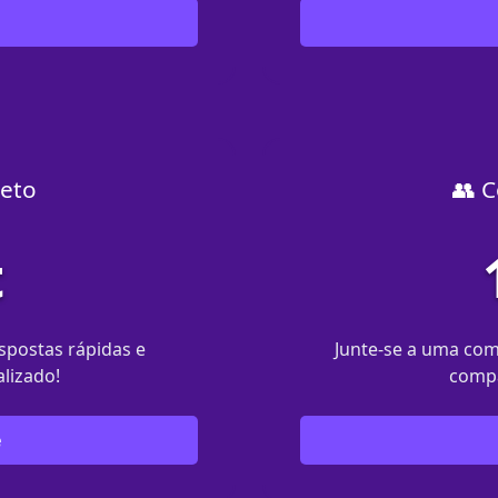
reto
👥 
t
espostas rápidas e
Junte-se a uma com
lizado!
compa
e