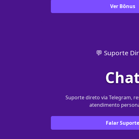
Ver Bônus
💬 Suporte Di
Cha
Suporte direto via Telegram, r
atendimento persona
Falar Suport