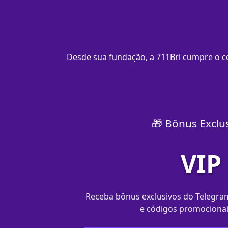
Desde sua fundação, a 711Brl cumpre o c
🎁 Bônus Exclu
VIP
Receba bônus exclusivos do Telegra
e códigos promocionai