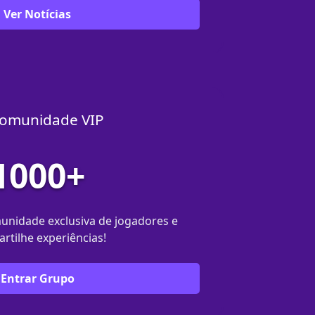
Ver Notícias
Comunidade VIP
1000+
unidade exclusiva de jogadores e
rtilhe experiências!
Entrar Grupo