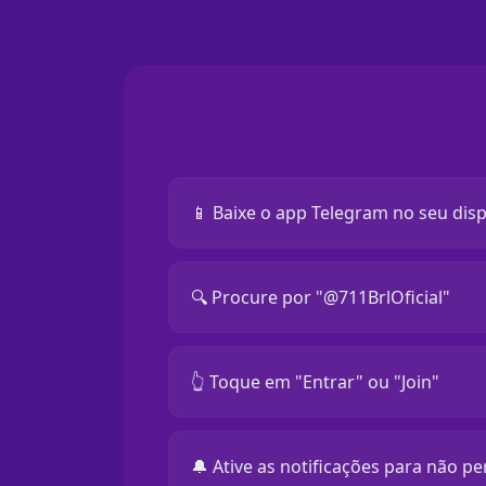
📱 Baixe o app Telegram no seu disp
🔍 Procure por "@711BrlOficial"
👆 Toque em "Entrar" ou "Join"
🔔 Ative as notificações para não p