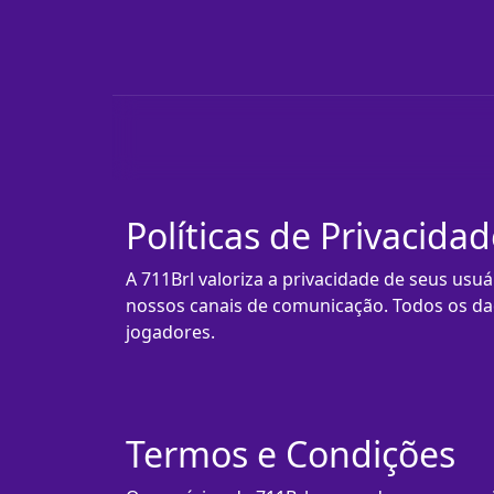
Políticas de Privacida
A 711Brl valoriza a privacidade de seus us
nossos canais de comunicação. Todos os dad
jogadores.
Termos e Condições