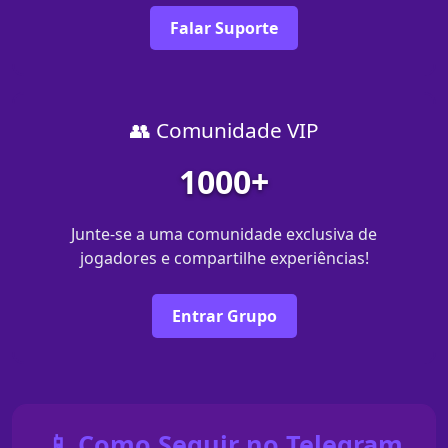
Falar Suporte
👥 Comunidade VIP
1000+
Junte-se a uma comunidade exclusiva de
jogadores e compartilhe experiências!
Entrar Grupo
📱 Como Seguir no Telegram