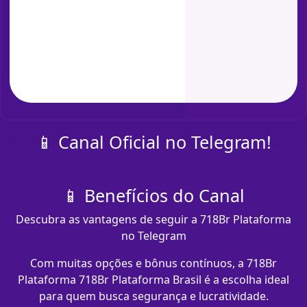
📱 Canal Oficial no Telegram!
📱 Benefícios do Canal
Descubra as vantagens de seguir a 718Br Plataforma
no Telegram
Com muitas opções e bônus contínuos, a 718Br
Plataforma 718Br Plataforma Brasil é a escolha ideal
para quem busca segurança e lucratividade.