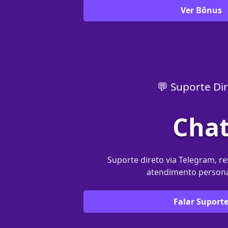
Ver Bônus
💬 Suporte Di
Cha
Suporte direto via Telegram, r
atendimento persona
Falar Suport