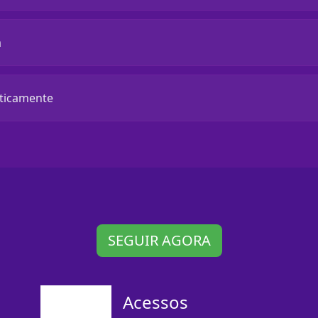
a
aticamente
SEGUIR AGORA
Acessos