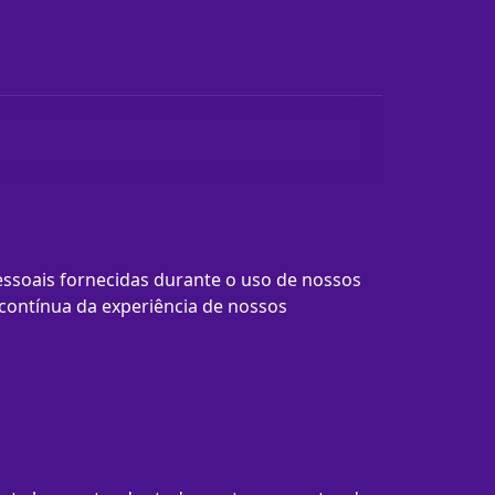
essoais fornecidas durante o uso de nossos
 contínua da experiência de nossos