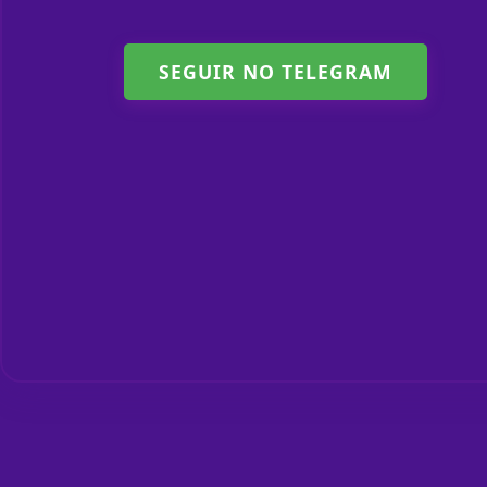
SEGUIR NO TELEGRAM