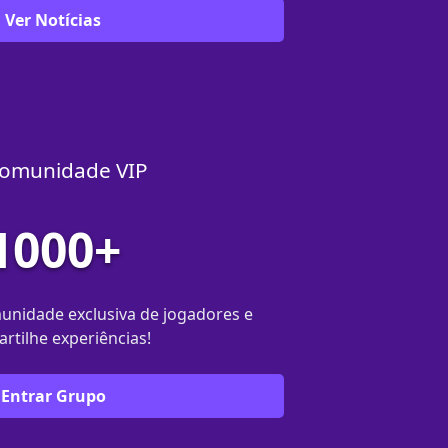
Ver Notícias
Comunidade VIP
1000+
unidade exclusiva de jogadores e
rtilhe experiências!
Entrar Grupo