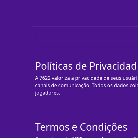
Políticas de Privacida
A 7622 valoriza a privacidade de seus usuá
canais de comunicação. Todos os dados cole
jogadores.
Termos e Condições