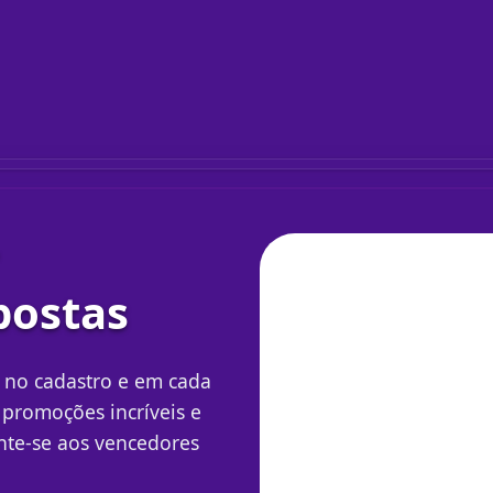
postas
 no cadastro e em cada
 promoções incríveis e
unte-se aos vencedores