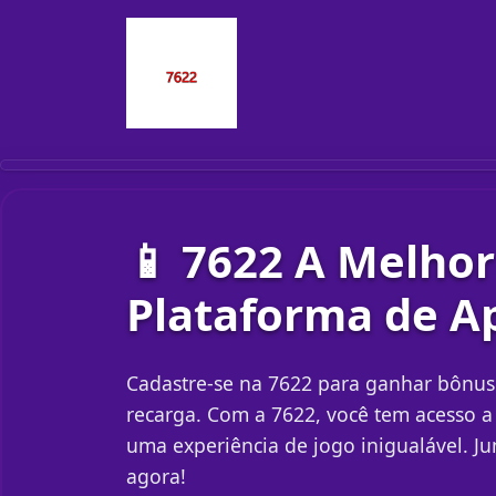
📱 7622 A Melhor
Plataforma de A
Cadastre-se na 7622 para ganhar bônus
recarga. Com a 7622, você tem acesso a
uma experiência de jogo inigualável. J
agora!