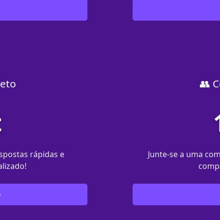
reto
👥 
t
espostas rápidas e
Junte-se a uma com
lizado!
compa
e