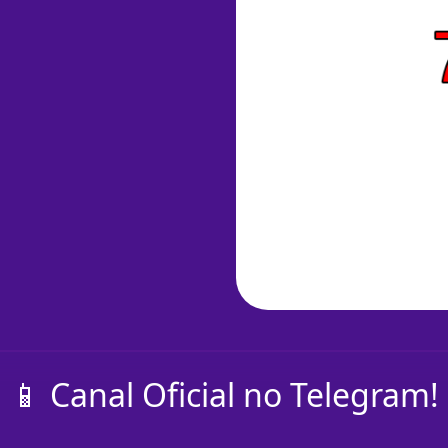
📱 Canal Oficial no Telegram!