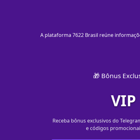
A plataforma 7622 Brasil reúne informaç
🎁 Bônus Exclu
VIP
Receba bônus exclusivos do Telegra
e códigos promocionai