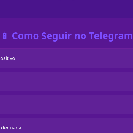
📱 Como Seguir no Telegram
ositivo
erder nada