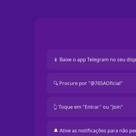
📱 Baixe o app Telegram no seu disp
🔍 Procure por "@765AOficial"
👆 Toque em "Entrar" ou "Join"
🔔 Ative as notificações para não p