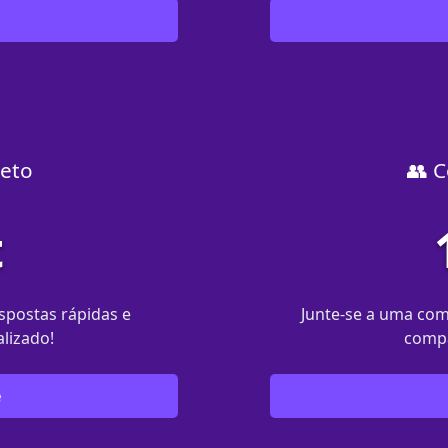
reto
👥 
t
espostas rápidas e
Junte-se a uma com
lizado!
compa
e