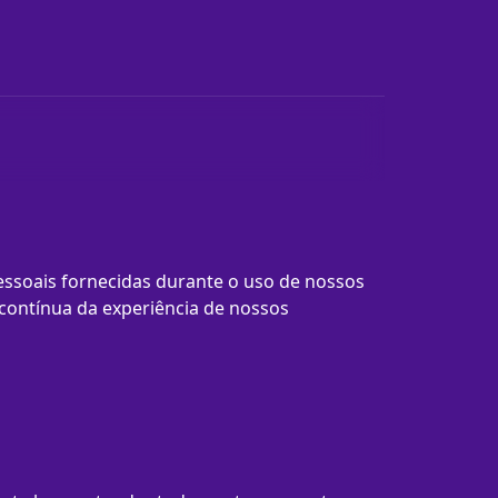
essoais fornecidas durante o uso de nossos
 contínua da experiência de nossos