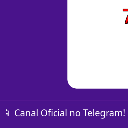
📱 Canal Oficial no Telegram!