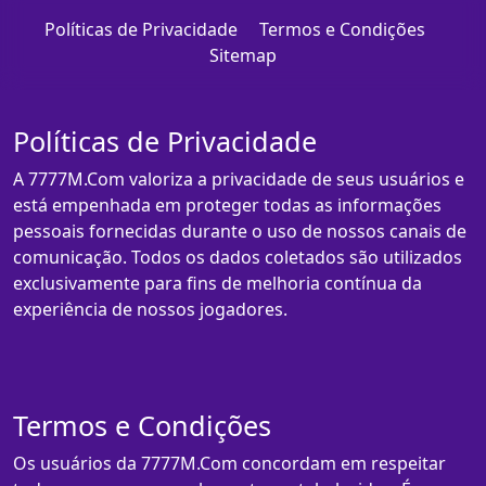
Políticas de Privacidade
Termos e Condições
Sitemap
Políticas de Privacidade
A 7777M.Com valoriza a privacidade de seus usuários e
está empenhada em proteger todas as informações
pessoais fornecidas durante o uso de nossos canais de
comunicação. Todos os dados coletados são utilizados
exclusivamente para fins de melhoria contínua da
experiência de nossos jogadores.
Termos e Condições
Os usuários da 7777M.Com concordam em respeitar