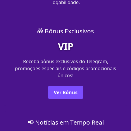
jogabilidade.
🎁 Bônus Exclusivos
VIP
Receba bônus exclusivos do Telegram,
promoções especiais e códigos promocionais
únicos!
Ver Bônus
📢 Notícias em Tempo Real