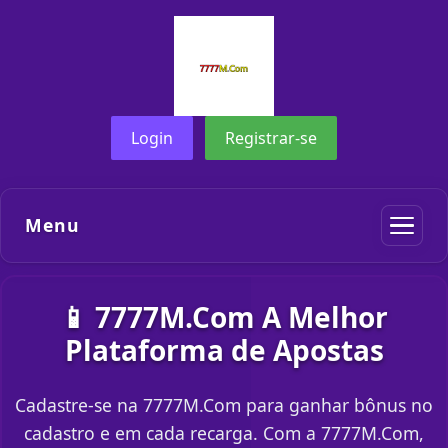
Login
Registrar-se
Menu
📱 7777M.Com A Melhor
Plataforma de Apostas
Cadastre-se na 7777M.Com para ganhar bônus no
cadastro e em cada recarga. Com a 7777M.Com,