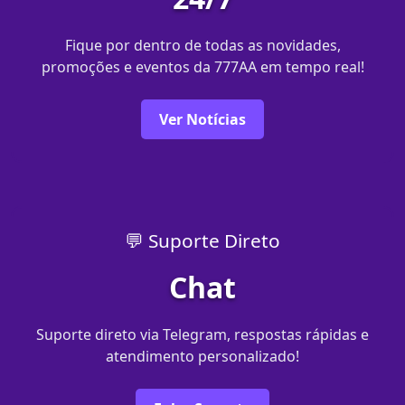
Fique por dentro de todas as novidades,
promoções e eventos da 777AA em tempo real!
Ver Notícias
💬 Suporte Direto
Chat
Suporte direto via Telegram, respostas rápidas e
atendimento personalizado!