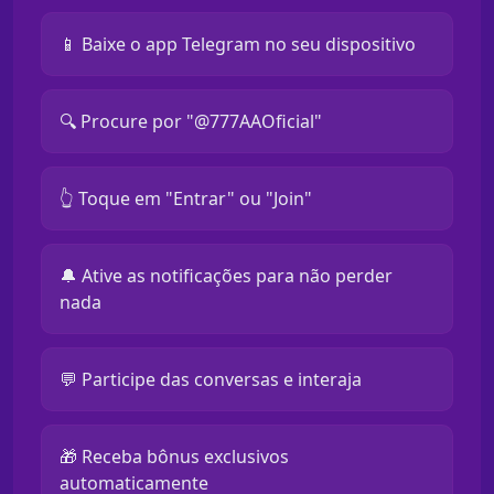
📱 Baixe o app Telegram no seu dispositivo
🔍 Procure por "@777AAOficial"
👆 Toque em "Entrar" ou "Join"
🔔 Ative as notificações para não perder
nada
💬 Participe das conversas e interaja
🎁 Receba bônus exclusivos
automaticamente