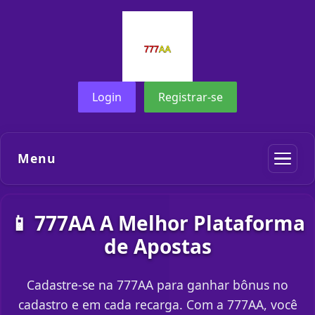
Login
Registrar-se
Menu
📱 777AA A Melhor Plataforma
de Apostas
Cadastre-se na 777AA para ganhar bônus no
cadastro e em cada recarga. Com a 777AA, você