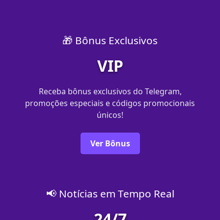
🎁 Bônus Exclusivos
VIP
Receba bônus exclusivos do Telegram,
promoções especiais e códigos promocionais
únicos!
Ver Bônus
📢 Notícias em Tempo Real
24/7