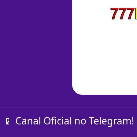
📱 Canal Oficial no Telegram!