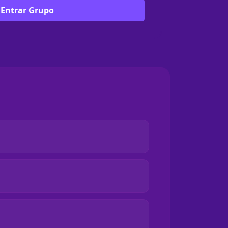
Entrar Grupo