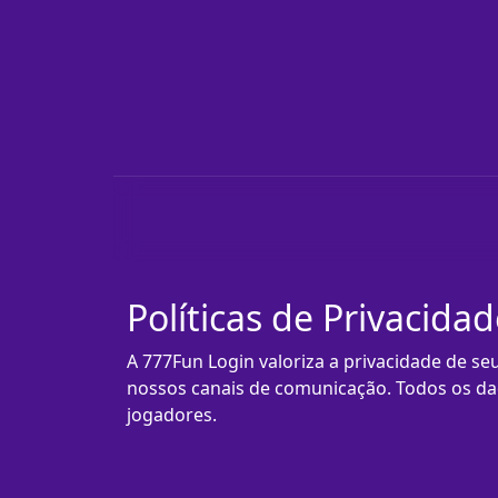
Políticas de Privacida
A 777Fun Login valoriza a privacidade de s
nossos canais de comunicação. Todos os dad
jogadores.