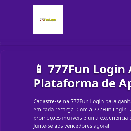
📱 777Fun Login
Plataforma de A
Cadastre-se na 777Fun Login para ganh
em cada recarga. Com a 777Fun Login, 
promoções incríveis e uma experiência d
Junte-se aos vencedores agora!