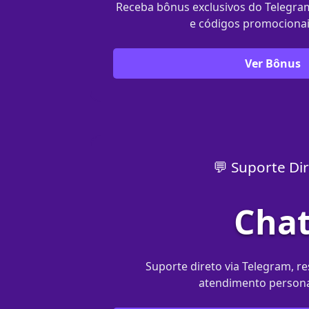
Receba bônus exclusivos do Telegra
e códigos promocionai
Ver Bônus
💬 Suporte Di
Cha
Suporte direto via Telegram, r
atendimento persona