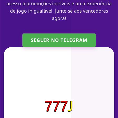
acesso a promoções incríveis e uma experiência
de jogo inigualável. Junte-se aos vencedores
agora!
SEGUIR NO TELEGRAM