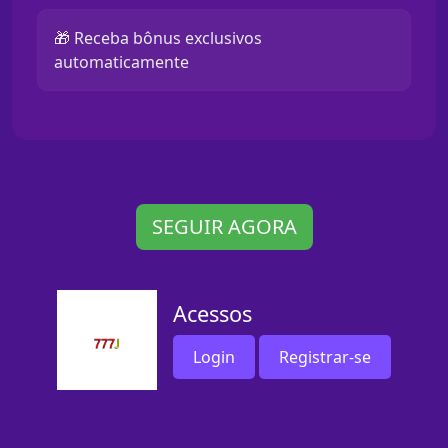
🎁 Receba bônus exclusivos
automaticamente
SEGUIR AGORA
Acessos
Login
Registrar-se