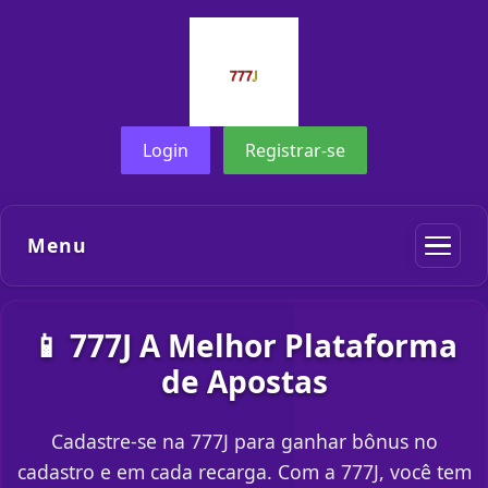
Login
Registrar-se
Menu
📱 777J A Melhor Plataforma
de Apostas
Cadastre-se na 777J para ganhar bônus no
cadastro e em cada recarga. Com a 777J, você tem