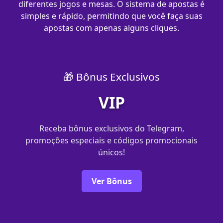
diferentes jogos e mesas. O sistema de apostas é
simples e rápido, permitindo que você faça suas
apostas com apenas alguns cliques.
🎁 Bônus Exclusivos
VIP
Receba bônus exclusivos do Telegram,
promoções especiais e códigos promocionais
únicos!
Ver Bônus