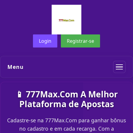
Login
Registrar-se
Menu
📱 777Max.Com A Melhor
Plataforma de Apostas
Cadastre-se na 777Max.Com para ganhar bônus
no cadastro e em cada recarga. Com a