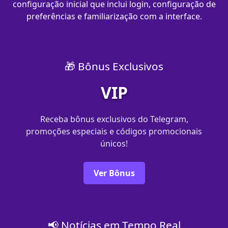
configuração inicial que inclui login, configuração de
preferências e familiarização com a interface.
🎁 Bônus Exclusivos
VIP
Receba bônus exclusivos do Telegram,
promoções especiais e códigos promocionais
únicos!
Ver Bônus
📢 Notícias em Tempo Real