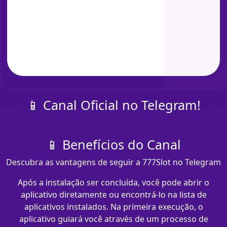
📱 Canal Oficial no Telegram!
📱 Benefícios do Canal
Descubra as vantagens de seguir a 777Slot no Telegram
Após a instalação ser concluída, você pode abrir o
aplicativo diretamente ou encontrá-lo na lista de
aplicativos instalados. Na primeira execução, o
aplicativo guiará você através de um processo de