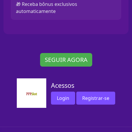
🎁 Receba bônus exclusivos
automaticamente
SEGUIR AGORA
Acessos
Login
Registrar-se