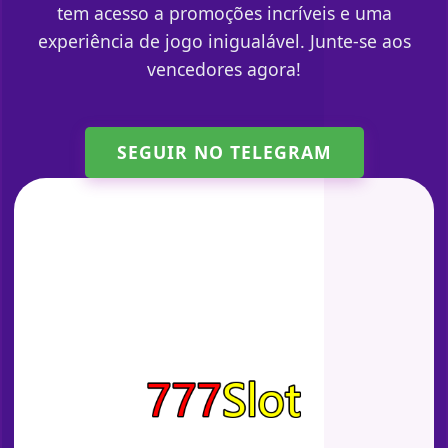
tem acesso a promoções incríveis e uma
experiência de jogo inigualável. Junte-se aos
vencedores agora!
SEGUIR NO TELEGRAM