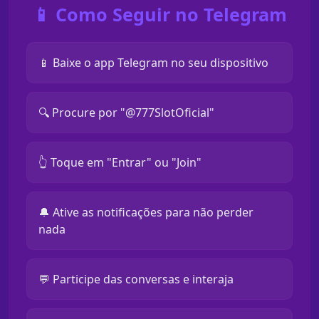
📱 Como Seguir no Telegram
📱 Baixe o app Telegram no seu dispositivo
🔍 Procure por "@777SlotOficial"
👆 Toque em "Entrar" ou "Join"
🔔 Ative as notificações para não perder
nada
💬 Participe das conversas e interaja