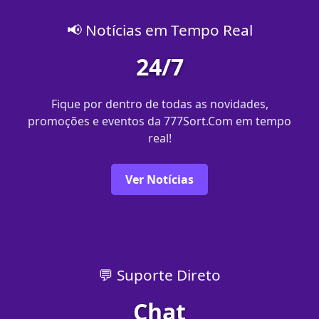
📢 Notícias em Tempo Real
24/7
Fique por dentro de todas as novidades,
promoções e eventos da 777Sort.Com em tempo
real!
Ver Notícias
💬 Suporte Direto
Chat