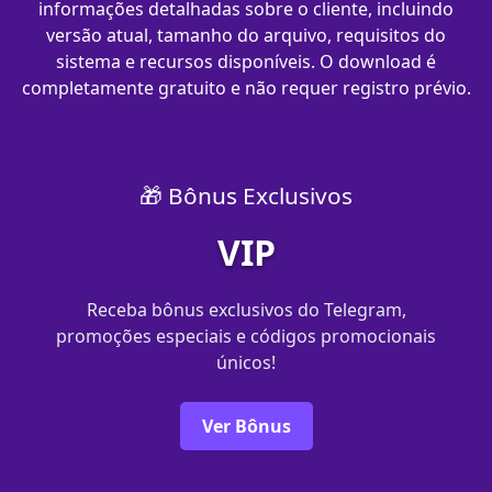
informações detalhadas sobre o cliente, incluindo
versão atual, tamanho do arquivo, requisitos do
sistema e recursos disponíveis. O download é
completamente gratuito e não requer registro prévio.
🎁 Bônus Exclusivos
VIP
Receba bônus exclusivos do Telegram,
promoções especiais e códigos promocionais
únicos!
Ver Bônus