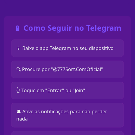
📱 Como Seguir no Telegram
📱 Baixe o app Telegram no seu dispositivo
🔍 Procure por "@777Sort.ComOficial"
👆 Toque em "Entrar" ou "Join"
🔔 Ative as notificações para não perder
nada