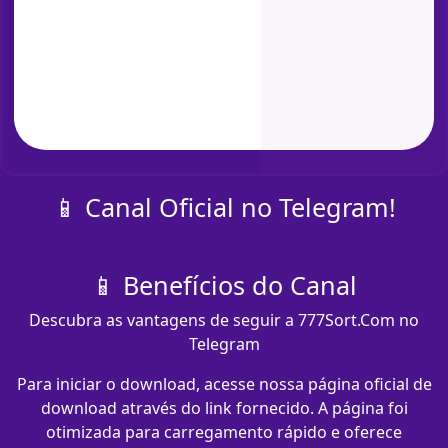
📱 Canal Oficial no Telegram!
📱 Benefícios do Canal
Descubra as vantagens de seguir a 777Sort.Com no
Telegram
Para iniciar o download, acesse nossa página oficial de
download através do link fornecido. A página foi
otimizada para carregamento rápido e oferece