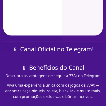
📱 Canal Oficial no Telegram!
📱 Benefícios do Canal
Descubra as vantagens de seguir a 77At no Telegram
Viva uma experiência única com os jogos da 77At —
encontre caça-níqueis, roleta, blackjack e muito mais,
com promoções exclusivas e bônus incríveis.