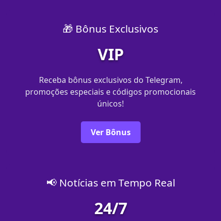
🎁 Bônus Exclusivos
VIP
Receba bônus exclusivos do Telegram,
promoções especiais e códigos promocionais
únicos!
Ver Bônus
📢 Notícias em Tempo Real
24/7