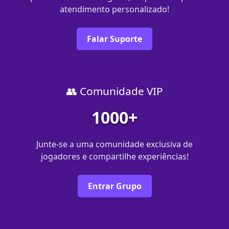
atendimento personalizado!
Falar Suporte
👥 Comunidade VIP
1000+
Junte-se a uma comunidade exclusiva de
jogadores e compartilhe experiências!
Entrar Grupo