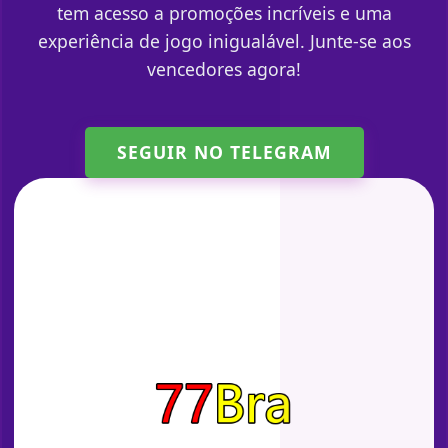
tem acesso a promoções incríveis e uma
experiência de jogo inigualável. Junte-se aos
vencedores agora!
SEGUIR NO TELEGRAM