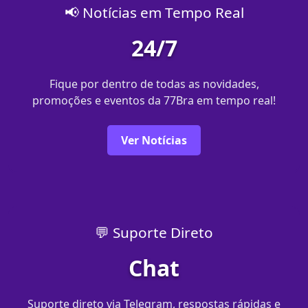
📢 Notícias em Tempo Real
24/7
Fique por dentro de todas as novidades,
promoções e eventos da 77Bra em tempo real!
Ver Notícias
💬 Suporte Direto
Chat
Suporte direto via Telegram, respostas rápidas e