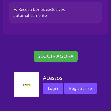
🎁 Receba bônus exclusivos
automaticamente
SEGUIR AGORA
Acessos
Login
Registrar-se