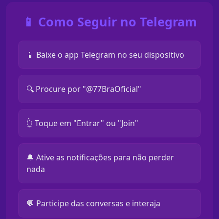
📱 Como Seguir no Telegram
📱 Baixe o app Telegram no seu dispositivo
🔍 Procure por "@77BraOficial"
👆 Toque em "Entrar" ou "Join"
🔔 Ative as notificações para não perder
nada
💬 Participe das conversas e interaja