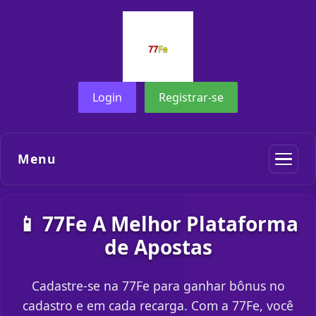
Login
Registrar-se
Menu
📱 77Fe A Melhor Plataforma
de Apostas
Cadastre-se na 77Fe para ganhar bônus no
cadastro e em cada recarga. Com a 77Fe, você