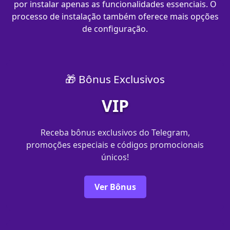
por instalar apenas as funcionalidades essenciais. O
processo de instalação também oferece mais opções
de configuração.
🎁 Bônus Exclusivos
VIP
Receba bônus exclusivos do Telegram,
promoções especiais e códigos promocionais
únicos!
Ver Bônus