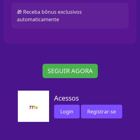
🎁 Receba bônus exclusivos
automaticamente
SEGUIR AGORA
Acessos
Login
Registrar-se