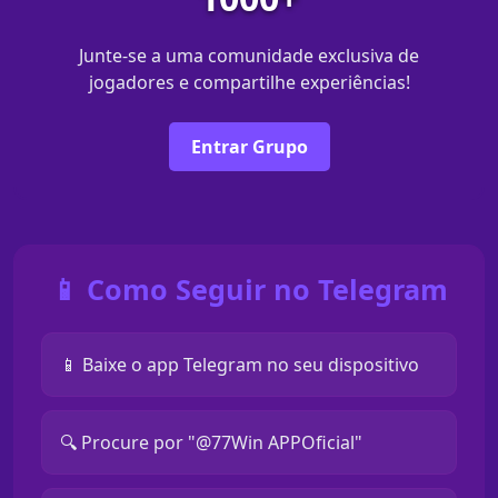
Junte-se a uma comunidade exclusiva de
jogadores e compartilhe experiências!
Entrar Grupo
📱 Como Seguir no Telegram
📱 Baixe o app Telegram no seu dispositivo
🔍 Procure por "@77Win APPOficial"