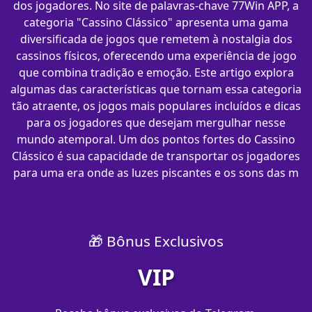
dos jogadores. No site de palavras-chave 77Win APP, a
categoria "Cassino Clássico" apresenta uma gama
diversificada de jogos que remetem à nostalgia dos
cassinos físicos, oferecendo uma experiência de jogo
que combina tradição e emoção. Este artigo explora
algumas das características que tornam essa categoria
tão atraente, os jogos mais populares incluídos e dicas
para os jogadores que desejam mergulhar nesse
mundo atemporal. Um dos pontos fortes do Cassino
Clássico é sua capacidade de transportar os jogadores
para uma era onde as luzes piscantes e os sons das m
🎁 Bônus Exclusivos
VIP