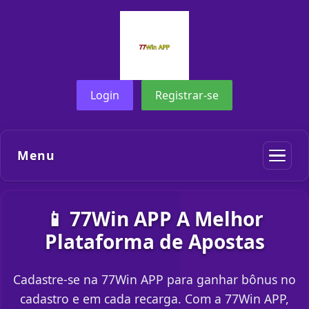
Login
Registrar-se
Menu
📱 77Win APP A Melhor
Plataforma de Apostas
Cadastre-se na 77Win APP para ganhar bônus no
cadastro e em cada recarga. Com a 77Win APP,