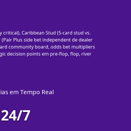
critical), Caribbean Stud (5-card stud vs.
(Pair Plus side bet independent de dealer
card community board, odds bet multipliers
ic decision points em pre-flop, flop, river
cias em Tempo Real
24/7