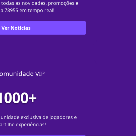
e todas as novidades, promoções e
da 78955 em tempo real!
Ver Notícias
Comunidade VIP
1000+
unidade exclusiva de jogadores e
rtilhe experiências!