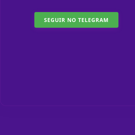
SEGUIR NO TELEGRAM