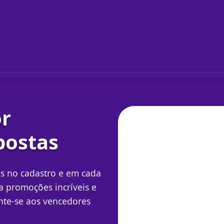
or
postas
s no cadastro e em cada
a promoções incríveis e
unte-se aos vencedores