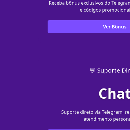
Receba bônus exclusivos do Telegra
e códigos promocionai
Ver Bônus
💬 Suporte Di
Cha
Suporte direto via Telegram, r
atendimento persona