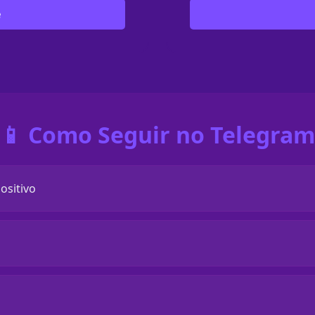
e
📱 Como Seguir no Telegram
ositivo