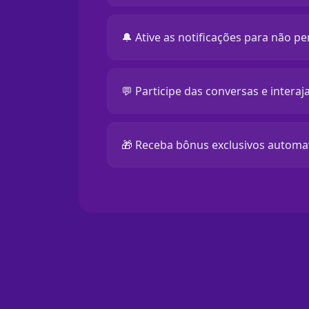
🔔 Ative as notificações para não p
💬 Participe das conversas e interaj
🎁 Receba bônus exclusivos autom