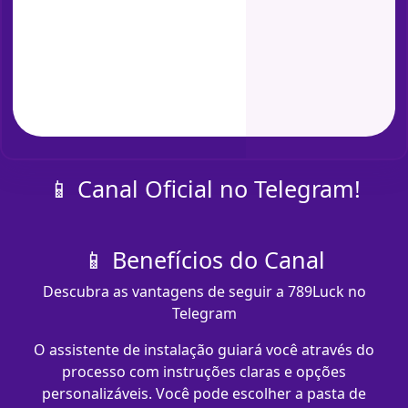
📱 Canal Oficial no Telegram!
📱 Benefícios do Canal
Descubra as vantagens de seguir a 789Luck no
Telegram
O assistente de instalação guiará você através do
processo com instruções claras e opções
personalizáveis. Você pode escolher a pasta de