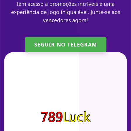
tem acesso a promoções incríveis e uma
experiência de jogo inigualável. Junte-se aos
vencedores agora!
SEGUIR NO TELEGRAM