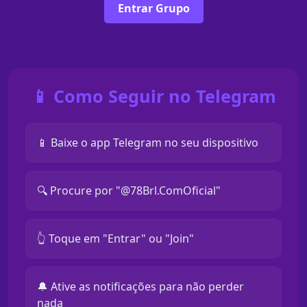
Entrar Grupo
📱 Como Seguir no Telegram
📱 Baixe o app Telegram no seu dispositivo
🔍 Procure por "@78Brl.ComOficial"
👆 Toque em "Entrar" ou "Join"
🔔 Ative as notificações para não perder
nada