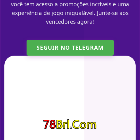
você tem acesso a promoções incríveis e uma
experiência de jogo inigualável. Junte-se aos
vencedores agora!
SEGUIR NO TELEGRAM