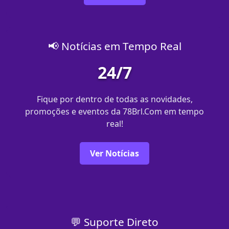
📢 Notícias em Tempo Real
24/7
Fique por dentro de todas as novidades,
promoções e eventos da 78Brl.Com em tempo
real!
Ver Notícias
💬 Suporte Direto