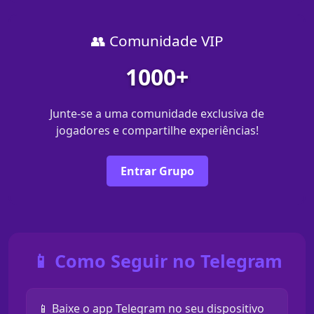
👥 Comunidade VIP
1000+
Junte-se a uma comunidade exclusiva de
jogadores e compartilhe experiências!
Entrar Grupo
📱 Como Seguir no Telegram
📱 Baixe o app Telegram no seu dispositivo