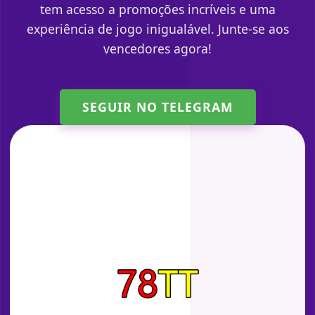
tem acesso a promoções incríveis e uma
experiência de jogo inigualável. Junte-se aos
vencedores agora!
SEGUIR NO TELEGRAM