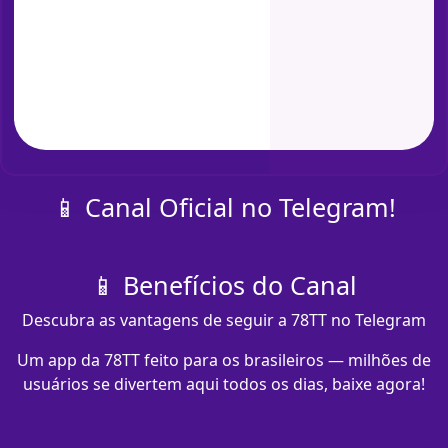
📱 Canal Oficial no Telegram!
📱 Benefícios do Canal
Descubra as vantagens de seguir a 78TT no Telegram
Um app da 78TT feito para os brasileiros — milhões de
usuários se divertem aqui todos os dias, baixe agora!