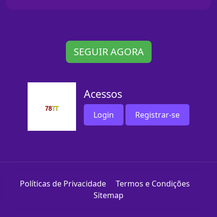
SEGUIR AGORA
Acessos
Login
Registrar-se
Políticas de Privacidade
Termos e Condições
Sitemap