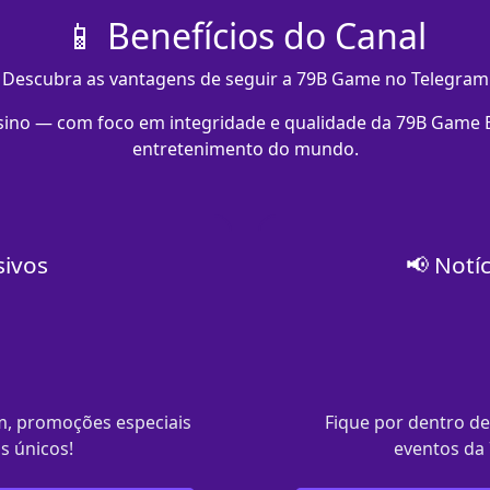
📱 Benefícios do Canal
Descubra as vantagens de seguir a 79B Game no Telegram
ssino — com foco em integridade e qualidade da 79B Game B
entretenimento do mundo.
sivos
📢 Notí
m, promoções especiais
Fique por dentro d
s únicos!
eventos da