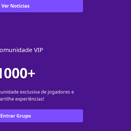
Ver Notícias
Comunidade VIP
1000+
unidade exclusiva de jogadores e
rtilhe experiências!
Entrar Grupo