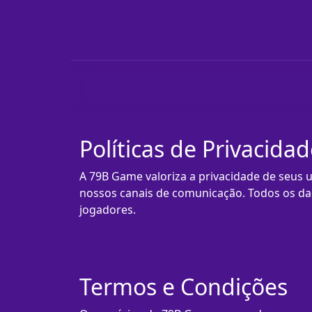
Políticas de Privacida
A 79B Game valoriza a privacidade de seus
nossos canais de comunicação. Todos os dad
jogadores.
Termos e Condições