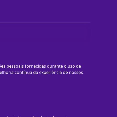
es pessoais fornecidas durante o uso de
elhoria contínua da experiência de nossos