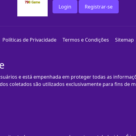
Login
Registrar-se
Políticas de Privacidade
Termos e Condições
Sitemap
de
 usuários e está empenhada em proteger todas as informaçõ
os coletados são utilizados exclusivamente para fins de m