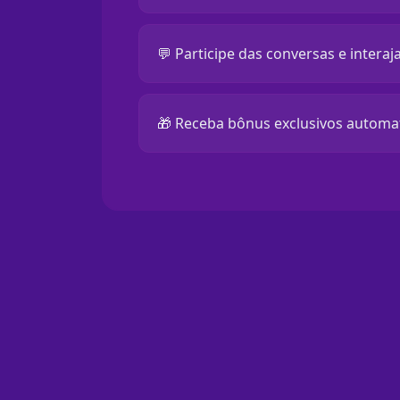
💬 Participe das conversas e interaj
🎁 Receba bônus exclusivos autom