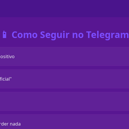
📱 Como Seguir no Telegram
ositivo
icial"
erder nada