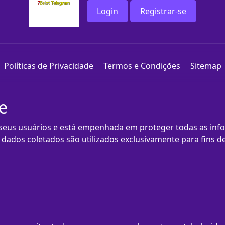
Login
Registrar-se
Políticas de Privacidade
Termos e Condições
Sitemap
de
e seus usuários e está empenhada em proteger todas as in
dados coletados são utilizados exclusivamente para fins d