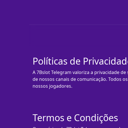
Políticas de Privacida
A 7Bslot Telegram valoriza a privacidade d
de nossos canais de comunicação. Todos os 
nossos jogadores.
Termos e Condições