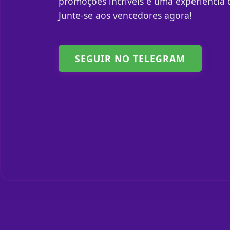
promoções incríveis e uma experiência d
Junte-se aos vencedores agora!
SEGUIR NO TELEGRAM