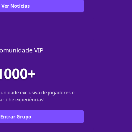
Ver Notícias
Comunidade VIP
1000+
unidade exclusiva de jogadores e
rtilhe experiências!
Entrar Grupo