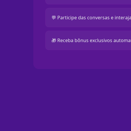
💬 Participe das conversas e interaj
🎁 Receba bônus exclusivos autom