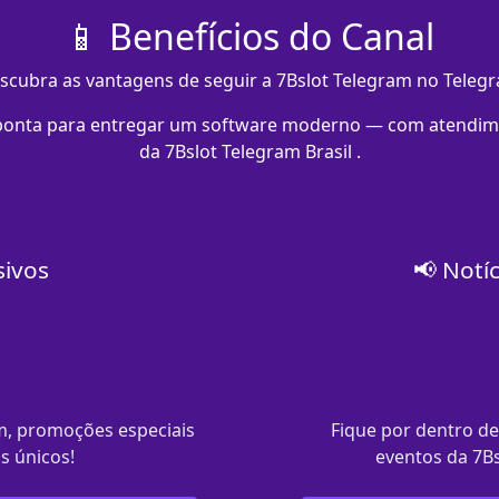
📱 Benefícios do Canal
scubra as vantagens de seguir a 7Bslot Telegram no Teleg
e ponta para entregar um software moderno — com atendime
da 7Bslot Telegram Brasil .
sivos
📢 Notí
m, promoções especiais
Fique por dentro d
s únicos!
eventos da 7B