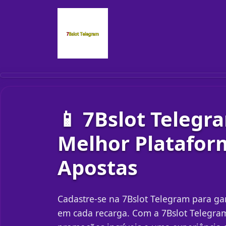
📱 7Bslot Telegr
Melhor Platafor
Apostas
Cadastre-se na 7Bslot Telegram para g
em cada recarga. Com a 7Bslot Telegram