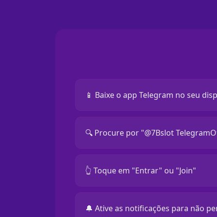
📱 Baixe o app Telegram no seu disp
🔍 Procure por "@7Bslot TelegramOf
👆 Toque em "Entrar" ou "Join"
🔔 Ative as notificações para não p