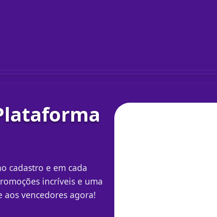
Plataforma
no cadastro e em cada
promoções incríveis e uma
se aos vencedores agora!