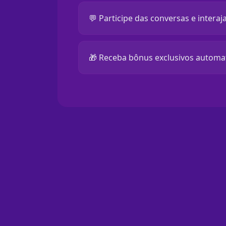
💬 Participe das conversas e interaj
🎁 Receba bônus exclusivos autom