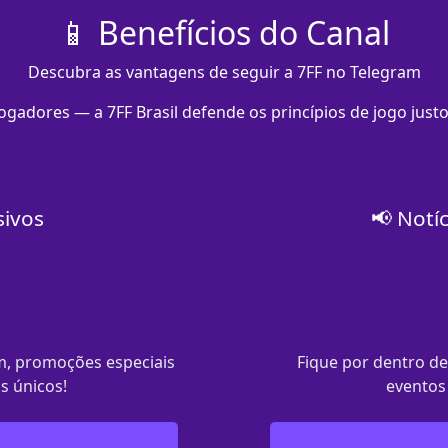
📱 Benefícios do Canal
Descubra as vantagens de seguir a 7FF no Telegram
ogadores — a 7FF Brasil defende os princípios de jogo justo
sivos
📢 Notí
m, promoções especiais
Fique por dentro d
s únicos!
eventos