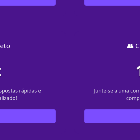
reto
👥 
t
espostas rápidas e
Junte-se a uma com
lizado!
compa
e