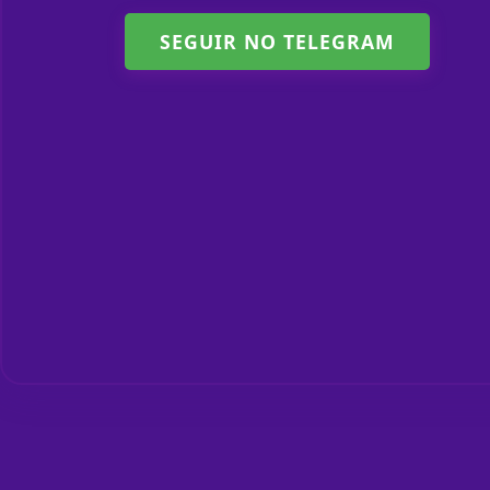
SEGUIR NO TELEGRAM