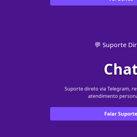
💬 Suporte Di
Cha
Suporte direto via Telegram, r
atendimento persona
Falar Suport