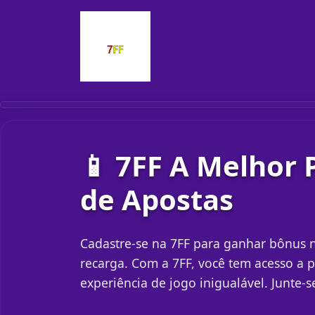
📱 7FF A Melhor 
de Apostas
Cadastre-se na 7FF para ganhar bônus 
recarga. Com a 7FF, você tem acesso a 
experiência de jogo inigualável. Junte-