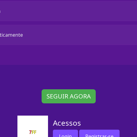
a
aticamente
SEGUIR AGORA
Acessos
Login
Registrar-se