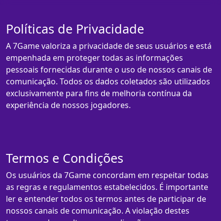
Políticas de Privacidade
A 7Game valoriza a privacidade de seus usuários e está
empenhada em proteger todas as informações
pessoais fornecidas durante o uso de nossos canais de
comunicação. Todos os dados coletados são utilizados
exclusivamente para fins de melhoria contínua da
experiência de nossos jogadores.
Termos e Condições
Os usuários da 7Game concordam em respeitar todas
as regras e regulamentos estabelecidos. É importante
ler e entender todos os termos antes de participar de
nossos canais de comunicação. A violação destes