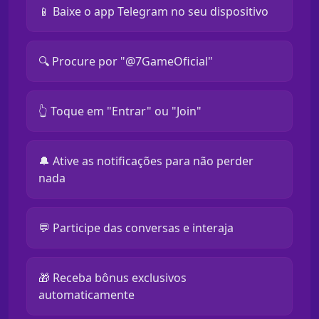
📱 Baixe o app Telegram no seu dispositivo
🔍 Procure por "@7GameOficial"
👆 Toque em "Entrar" ou "Join"
🔔 Ative as notificações para não perder
nada
💬 Participe das conversas e interaja
🎁 Receba bônus exclusivos
automaticamente