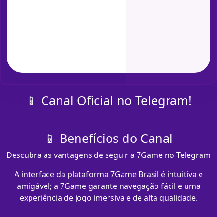
📱 Canal Oficial no Telegram!
📱 Benefícios do Canal
Descubra as vantagens de seguir a 7Game no Telegram
A interface da plataforma 7Game Brasil é intuitiva e
amigável; a 7Game garante navegação fácil e uma
experiência de jogo imersiva e de alta qualidade.