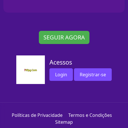
SEGUIR AGORA
Acessos
Login
Registrar-se
Políticas de Privacidade
Termos e Condições
Sitemap