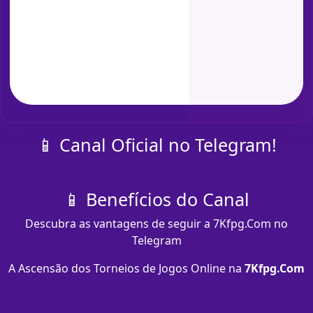
📱 Canal Oficial no Telegram!
📱 Benefícios do Canal
Descubra as vantagens de seguir a 7Kfpg.Com no
Telegram
A Ascensão dos Torneios de Jogos Online na
7Kfpg.Com