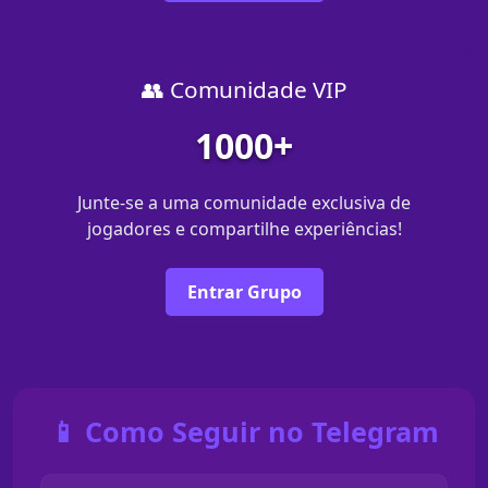
👥 Comunidade VIP
1000+
Junte-se a uma comunidade exclusiva de
jogadores e compartilhe experiências!
Entrar Grupo
📱 Como Seguir no Telegram