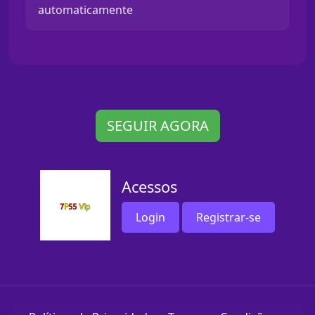
automaticamente
SEGUIR AGORA
Acessos
Login
Registrar-se