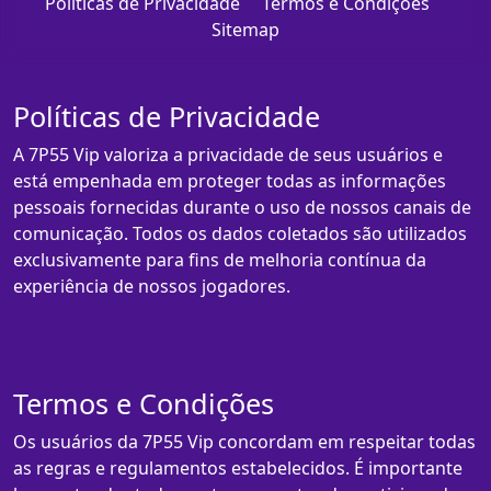
Políticas de Privacidade
Termos e Condições
Sitemap
Políticas de Privacidade
A 7P55 Vip valoriza a privacidade de seus usuários e
está empenhada em proteger todas as informações
pessoais fornecidas durante o uso de nossos canais de
comunicação. Todos os dados coletados são utilizados
exclusivamente para fins de melhoria contínua da
experiência de nossos jogadores.
Termos e Condições
Os usuários da 7P55 Vip concordam em respeitar todas
as regras e regulamentos estabelecidos. É importante