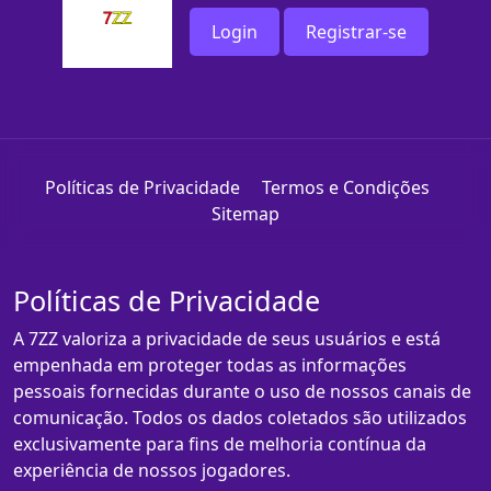
Login
Registrar-se
Políticas de Privacidade
Termos e Condições
Sitemap
Políticas de Privacidade
A 7ZZ valoriza a privacidade de seus usuários e está
empenhada em proteger todas as informações
pessoais fornecidas durante o uso de nossos canais de
comunicação. Todos os dados coletados são utilizados
exclusivamente para fins de melhoria contínua da
experiência de nossos jogadores.