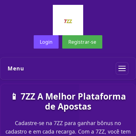
Login
Registrar-se
Menu
📱 7ZZ A Melhor Plataforma
de Apostas
Cadastre-se na 7ZZ para ganhar bônus no
cadastro e em cada recarga. Com a 7ZZ, você tem