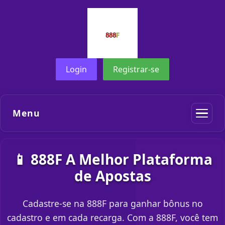
Login
Registrar-se
Menu
📱 888F A Melhor Plataforma
de Apostas
Cadastre-se na 888F para ganhar bônus no
cadastro e em cada recarga. Com a 888F, você tem