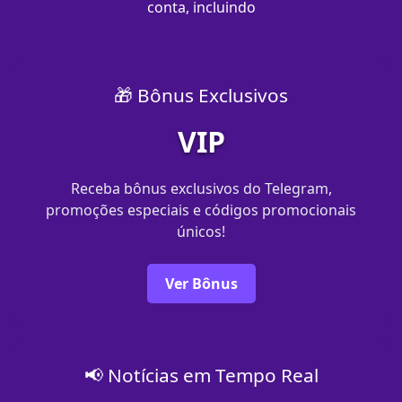
conta, incluindo
🎁 Bônus Exclusivos
VIP
Receba bônus exclusivos do Telegram,
promoções especiais e códigos promocionais
únicos!
Ver Bônus
📢 Notícias em Tempo Real