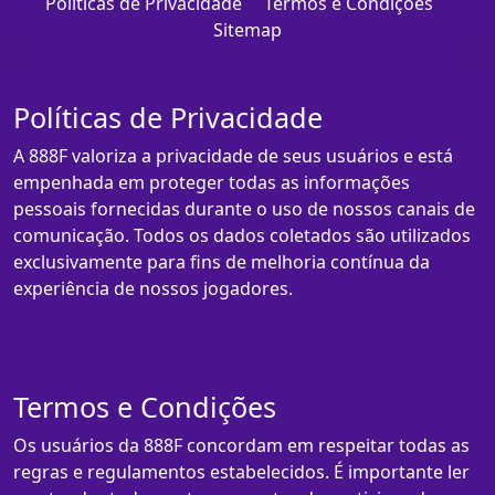
Políticas de Privacidade
Termos e Condições
Sitemap
Políticas de Privacidade
A 888F valoriza a privacidade de seus usuários e está
empenhada em proteger todas as informações
pessoais fornecidas durante o uso de nossos canais de
comunicação. Todos os dados coletados são utilizados
exclusivamente para fins de melhoria contínua da
experiência de nossos jogadores.
Termos e Condições
Os usuários da 888F concordam em respeitar todas as
regras e regulamentos estabelecidos. É importante ler