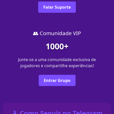
Falar Suporte
👥 Comunidade VIP
1000+
Junte-se a uma comunidade exclusiva de
jogadores e compartilhe experiências!
Entrar Grupo
📱 Como Seguir no Telegram