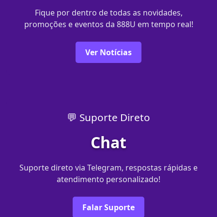
Fique por dentro de todas as novidades,
promoções e eventos da 888U em tempo real!
Ver Notícias
💬 Suporte Direto
Chat
Suporte direto via Telegram, respostas rápidas e
atendimento personalizado!
Falar Suporte