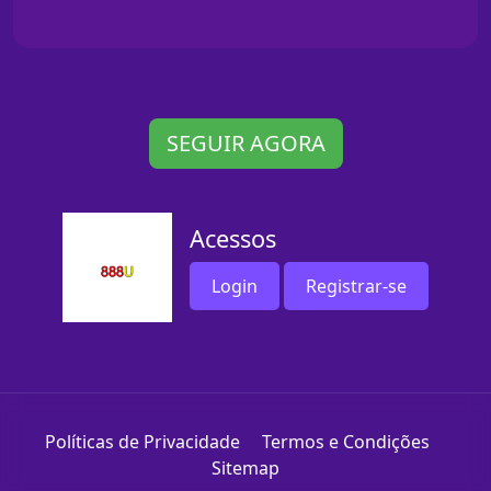
SEGUIR AGORA
Acessos
Login
Registrar-se
Políticas de Privacidade
Termos e Condições
Sitemap