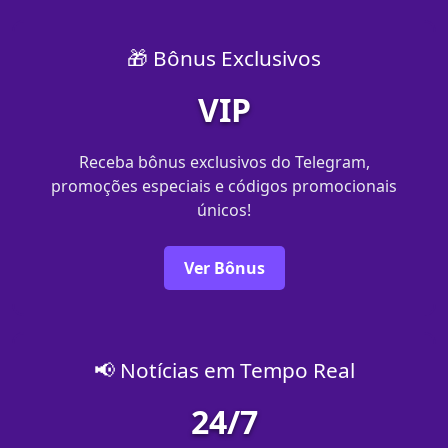
🎁 Bônus Exclusivos
VIP
Receba bônus exclusivos do Telegram,
promoções especiais e códigos promocionais
únicos!
Ver Bônus
📢 Notícias em Tempo Real
24/7