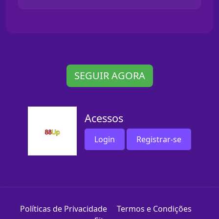
SEGUIR AGORA
Acessos
Login
Registrar-se
Políticas de Privacidade
Termos e Condições