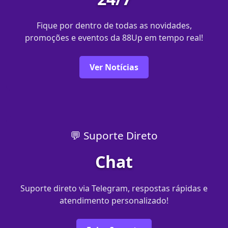
Fique por dentro de todas as novidades,
promoções e eventos da 88Up em tempo real!
Ver Notícias
💬 Suporte Direto
Chat
Suporte direto via Telegram, respostas rápidas e
atendimento personalizado!