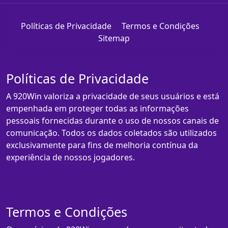
Políticas de Privacidade
Termos e Condições
Sitemap
Políticas de Privacidade
A 920Win valoriza a privacidade de seus usuários e está
empenhada em proteger todas as informações
pessoais fornecidas durante o uso de nossos canais de
comunicação. Todos os dados coletados são utilizados
exclusivamente para fins de melhoria contínua da
experiência de nossos jogadores.
Termos e Condições