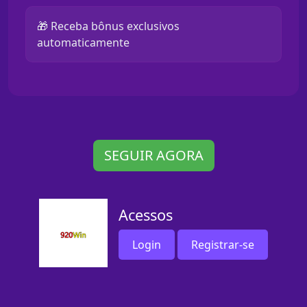
🎁 Receba bônus exclusivos
automaticamente
SEGUIR AGORA
Acessos
Login
Registrar-se