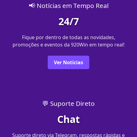
📢 Notícias em Tempo Real
24/7
Fique por dentro de todas as novidades,
promoções e eventos da 920Win em tempo real!
Ver Notícias
💬 Suporte Direto
Chat
Suporte direto via Telegram, respostas rápidas e