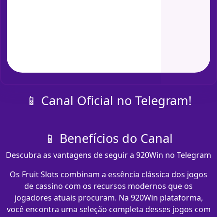
📱 Canal Oficial no Telegram!
📱 Benefícios do Canal
Descubra as vantagens de seguir a 920Win no Telegram
Os Fruit Slots combinam a essência clássica dos jogos
de cassino com os recursos modernos que os
jogadores atuais procuram. Na 920Win plataforma,
você encontra uma seleção completa desses jogos com