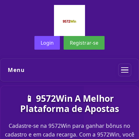
Login
Registrar-se
Menu
📱 9572Win A Melhor
Plataforma de Apostas
Cadastre-se na 9572Win para ganhar bônus no
cadastro e em cada recarga. Com a 9572Win, você