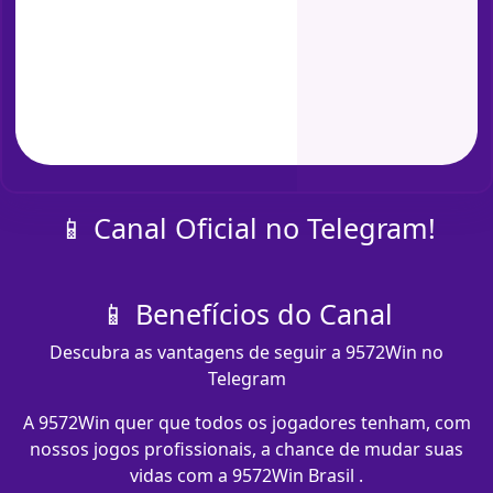
📱 Canal Oficial no Telegram!
📱 Benefícios do Canal
Descubra as vantagens de seguir a 9572Win no
Telegram
A 9572Win quer que todos os jogadores tenham, com
nossos jogos profissionais, a chance de mudar suas
vidas com a 9572Win Brasil .