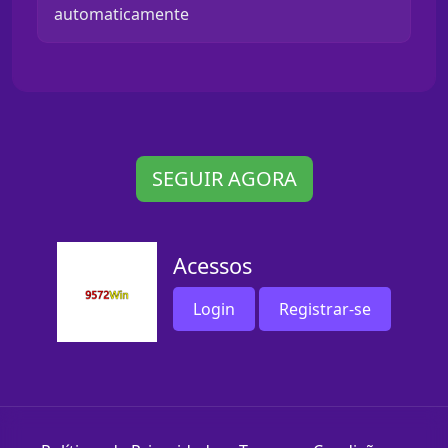
automaticamente
SEGUIR AGORA
Acessos
Login
Registrar-se