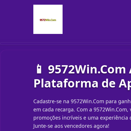
📱 9572Win.Com 
Plataforma de A
Cadastre-se na 9572Win.Com para ganh
em cada recarga. Com a 9572Win.Com, 
promoções incríveis e uma experiência d
Junte-se aos vencedores agora!