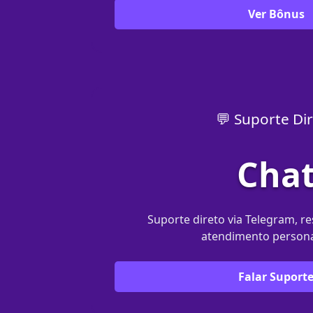
Ver Bônus
💬 Suporte Di
Cha
Suporte direto via Telegram, r
atendimento persona
Falar Suport