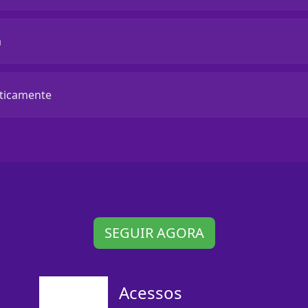
a
aticamente
SEGUIR AGORA
Acessos