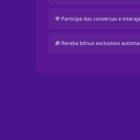
💬 Participe das conversas e interaj
🎁 Receba bônus exclusivos autom