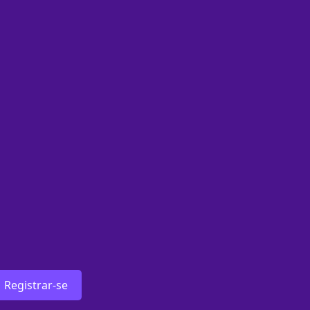
Registrar-se