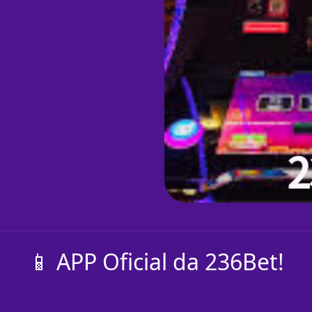
📱 APP Oficial da 236Bet!