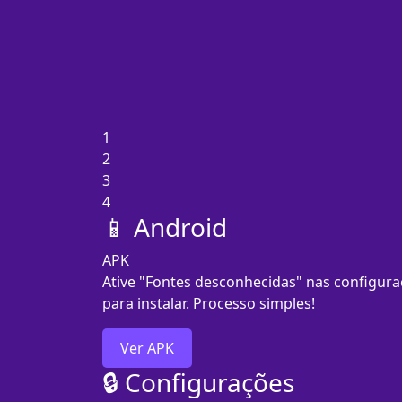
1
2
3
4
📱 Android
APK
Ative "Fontes desconhecidas" nas configura
para instalar. Processo simples!
Ver APK
🔒 Configurações