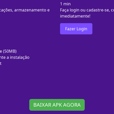
1 min
ficações, armazenamento e
Faça login ou cadastre-se, c
imediatamente!
Fazer Login
te (50MB)
te a instalação
t
BAIXAR APK AGORA