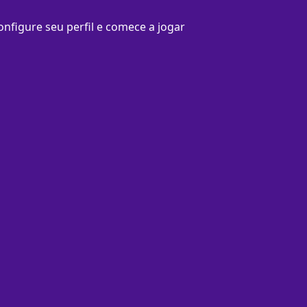
onfigure seu perfil e comece a jogar