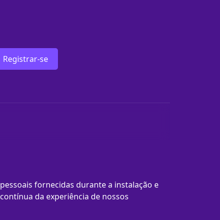
Registrar-se
pessoais fornecidas durante a instalação e
 contínua da experiência de nossos